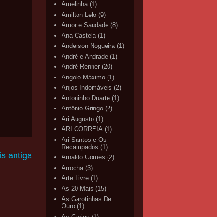
Amelinha
(1)
Amilton Lelo
(9)
Amor e Saudade
(8)
Ana Castela
(1)
Anderson Nogueira
(1)
André e Andrade
(1)
André Renner
(20)
Angelo Máximo
(1)
Anjos Indomáveis
(2)
Antoninho Duarte
(1)
Antônio Gringo
(2)
Ari Augusto
(1)
ARI CORREIA
(1)
Ari Santos e Os
Recampados
(1)
s antiga
Arnaldo Gomes
(2)
Arrocha
(3)
Arte Livre
(1)
As 20 Mais
(15)
As Garotinhas De
Ouro
(1)
As Gurias
(1)