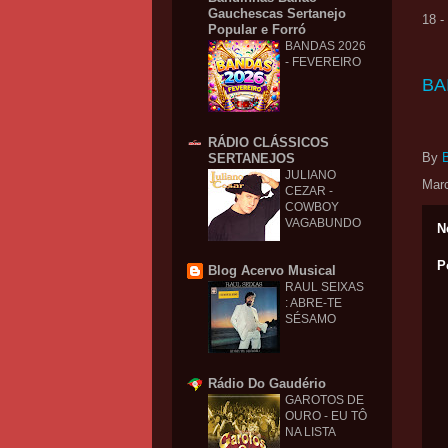
Gauchescas Sertanejo
18 
Popular e Forró
BANDAS 2026
- FEVEREIRO
BA
RÁDIO CLÁSSICOS
By
SERTANEJOS
JULIANO
Mar
CEZAR -
COWBOY
VAGABUNDO
N
P
Blog Acervo Musical
RAUL SEIXAS
: ABRE-TE
SÉSAMO
Rádio Do Gaudério
GAROTOS DE
OURO - EU TÔ
NA LISTA