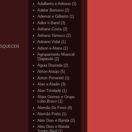
Adalberto e Adriano
(1)
Adelar Bertussi
(2)
Ademar e Gilberto
(1)
Adler`s Band
(3)
Adriano Costa
(2)
Adriano Tarouco
(2)
Adriano Vidal
(1)
 ESQUECER
Adson e Alana
(1)
Agrupamento Musical
Diapasão
(2)
Águia Dourada
(2)
Airton Araújo
(5)
Airton Pimentel
(1)
Alan e Aladin
(3)
Alan Trindade
(1)
Alaor Gomes e Grupo
Lobo Bravo
(1)
Alemão Do Forró
(4)
Alemão Preto
(1)
Alex Dias e Banda
(2)
Alex Dias e Banda
Sonho Real
(1)