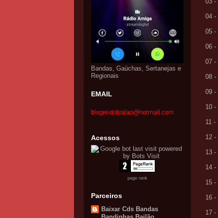
03 
04 
05 
06 
07 
Bandas, Gaúchas, Sertanejas e
Regionais
08 
09 
EMAIL
10 
blogreidobailao@hotmail.com
11 
12 
Acessos
13 
14 
page rank
15 
Parceiros
16 
Baixar Cds Bandas
17 
Bandinhas Bailão