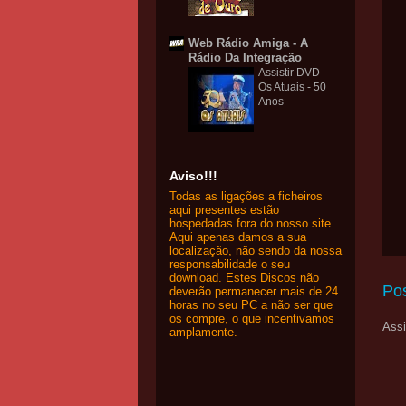
Web Rádio Amiga - A
Rádio Da Integração
Assistir DVD
Os Atuais - 50
Anos
Aviso!!!
Todas as ligações a ficheiros
aqui presentes estão
hospedadas fora do nosso site.
Aqui apenas damos a sua
localização, não sendo da nossa
responsabilidade o seu
download. Estes Discos não
Po
deverão permanecer mais de 24
horas no seu PC a não ser que
os compre, o que incentivamos
Assi
amplamente.