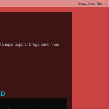
rtanejas popular brega bandinhas
HD