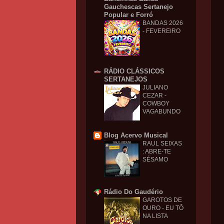
Gauchescas Sertanejo
Popular e Forró
BANDAS 2026
- FEVEREIRO
RÁDIO CLÁSSICOS
SERTANEJOS
JULIANO
CEZAR -
COWBOY
VAGABUNDO
Blog Acervo Musical
RAUL SEIXAS
: ABRE-TE
SÉSAMO
Rádio Do Gaudério
GAROTOS DE
OURO - EU TÔ
NA LISTA