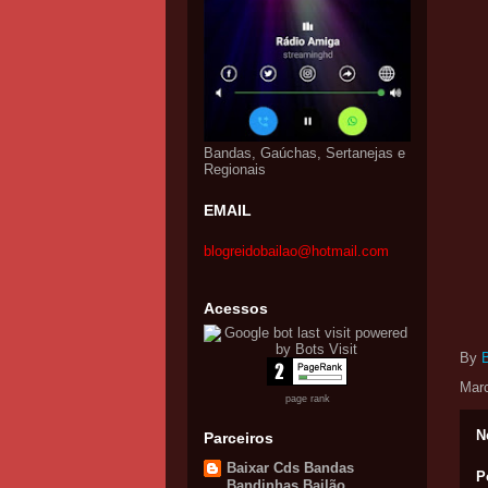
Bandas, Gaúchas, Sertanejas e
Regionais
EMAIL
blogreidobailao@hotmail.com
Acessos
By
Mar
page rank
N
Parceiros
Baixar Cds Bandas
P
Bandinhas Bailão