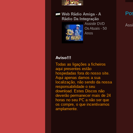
Po
Web Rádio Amiga - A
Rádio Da Integração
Assistir DVD
Assi
Os Atuais - 50
Anos
Aviso!!!
Todas as ligações a ficheiros
aqui presentes estão
hospedadas fora do nosso site.
Aqui apenas damos a sua
localização, não sendo da nossa
responsabilidade o seu
download. Estes Discos não
deverão permanecer mais de 24
horas no seu PC a não ser que
os compre, o que incentivamos
amplamente.