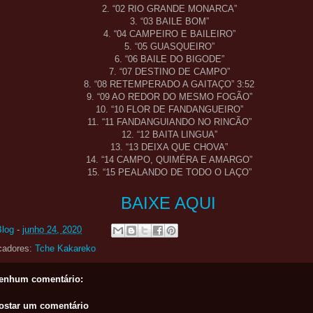
2. “02 RIO GRANDE MONARCA”
3. “03 BAILE BOM”
4. “04 CAMPEIRO E BAILEIRO”
5. “05 GUASQUEIRO”
6. “06 BAILE DO BIGODE”
7. “07 DESTINO DE CAMPO”
8. “08 RETEMPERADO A GAITAÇO” 3:52
9. “09 AO REDOR DO MESMO FOGÃO”
10. “10 FLOR DE FANDANGUEIRO”
11. “11 FANDANGUIANDO NO RINCÃO”
12. “12 BAITA LINGUA”
13. “13 DEIXA QUE CHOVA”
14. “14 CAMPO, QUIMÉRA E AMARGO”
15. “15 PEALANDO DE TODO O LAÇO”
BAIXE AQUI
Blog
-
junho 24, 2020
cadores:
Tche Kakareko
enhum comentário:
ostar um comentário