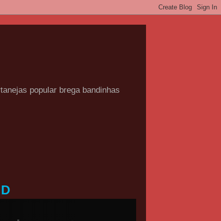
rtanejas popular brega bandinhas
HD