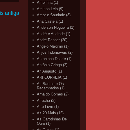
Amelinha
(1)
Amilton Lelo
(9)
s antiga
Amor e Saudade
(8)
Ana Castela
(1)
Anderson Nogueira
(1)
André e Andrade
(1)
André Renner
(20)
Angelo Máximo
(1)
Anjos Indomáveis
(2)
Antoninho Duarte
(1)
Antônio Gringo
(2)
Ari Augusto
(1)
ARI CORREIA
(1)
Ari Santos e Os
Recampados
(1)
Arnaldo Gomes
(2)
Arrocha
(3)
Arte Livre
(1)
As 20 Mais
(15)
As Garotinhas De
Ouro
(1)
As Gurias
(1)