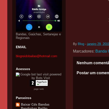
Bandas, Gaúchas, Sertanejas e
Regionais
By
Blog
-
janeiro 29, 201
EMAIL
Marcadores:
Banda 
blogreidobailao@hotmail.com
Nenhum comentá
Acessos
Postar um comen
page rank
Parceiros
Baixar Cds Bandas
Bandinhas Bailão