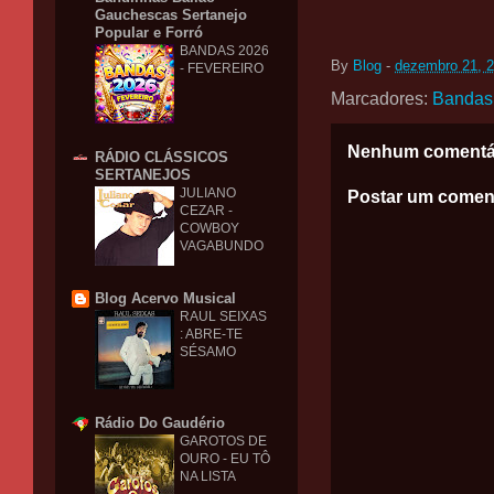
Gauchescas Sertanejo
Popular e Forró
BANDAS 2026
By
Blog
-
dezembro 21, 
- FEVEREIRO
Marcadores:
Bandas
Nenhum comentá
RÁDIO CLÁSSICOS
SERTANEJOS
JULIANO
Postar um comen
CEZAR -
COWBOY
VAGABUNDO
Blog Acervo Musical
RAUL SEIXAS
: ABRE-TE
SÉSAMO
Rádio Do Gaudério
GAROTOS DE
OURO - EU TÔ
NA LISTA