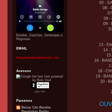
05 - 
06 -
07
08 
09 -
1
Bandas, Gaúchas, Sertanejas e
Regionais
13 - E
EMAIL
14 
15
blogreidobailao@hotmail.com
16 - BA
1
Acessos
18 - C
19 - BA
20 - 
2
page rank
Parceiros
OUV
Baixar Cds Bandas
Bandinhas Bailão