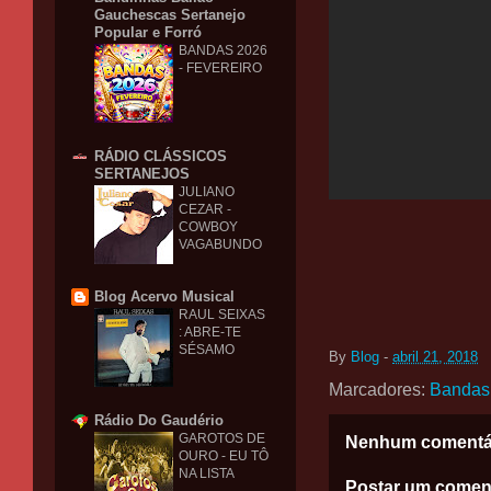
Gauchescas Sertanejo
Popular e Forró
BANDAS 2026
- FEVEREIRO
RÁDIO CLÁSSICOS
SERTANEJOS
JULIANO
CEZAR -
COWBOY
VAGABUNDO
Blog Acervo Musical
RAUL SEIXAS
: ABRE-TE
SÉSAMO
By
Blog
-
abril 21, 2018
Marcadores:
Bandas
Rádio Do Gaudério
GAROTOS DE
Nenhum comentá
OURO - EU TÔ
NA LISTA
Postar um comen