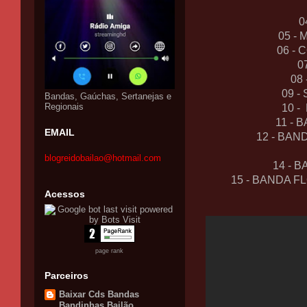
0
05 -
06 -
0
08
09 -
Bandas, Gaúchas, Sertanejas e
Regionais
10 -
11 - 
EMAIL
12 - BAN
blogreidobailao@hotmail.com
14 - 
15 - BANDA F
Acessos
page rank
Parceiros
Baixar Cds Bandas
Bandinhas Bailão