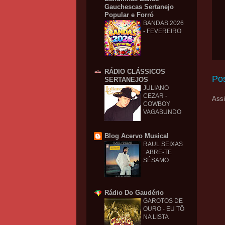
Gauchescas Sertanejo
Popular e Forró
BANDAS 2026
- FEVEREIRO
RÁDIO CLÁSSICOS
Po
SERTANEJOS
JULIANO
CEZAR -
Assi
COWBOY
VAGABUNDO
Blog Acervo Musical
RAUL SEIXAS
: ABRE-TE
SÉSAMO
Rádio Do Gaudério
GAROTOS DE
OURO - EU TÔ
NA LISTA