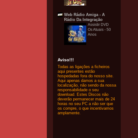
Web Rádio Amiga - A
Rádio Da Integração
Assistir DVD
Os Atuais - 50
Anos
Aviso!!!
Todas as ligações a ficheiros
aqui presentes estão
hospedadas fora do nosso site.
Aqui apenas damos a sua
localização, não sendo da nossa
responsabilidade o seu
download. Estes Discos não
deverão permanecer mais de 24
horas no seu PC a não ser que
os compre, o que incentivamos
amplamente.