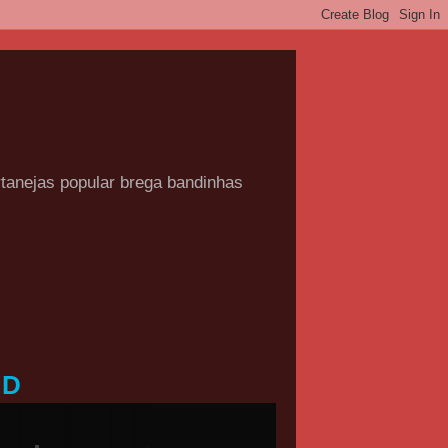
rtanejas popular brega bandinhas
HD