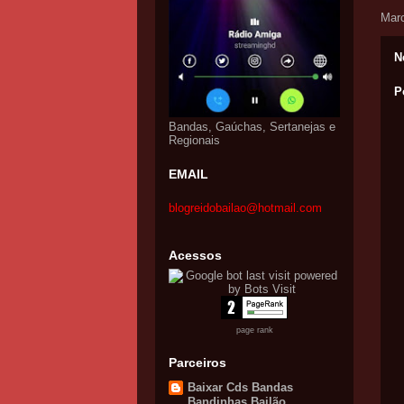
Mar
N
P
Bandas, Gaúchas, Sertanejas e
Regionais
EMAIL
blogreidobailao@hotmail.com
Acessos
page rank
Parceiros
Baixar Cds Bandas
Bandinhas Bailão