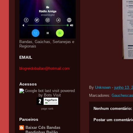
Bandas, Gaúchas, Sertanejas e
Regionais
EMAIL
blogreidobailao@hotmail.com
Acessos
By
Unknown
-
junho 13, 
Marcadores:
Gauchesca
Nenhum comentário:
page rank
Parceiros
Postar um comentári
Baixar Cds Bandas
Bandinhas Bailão