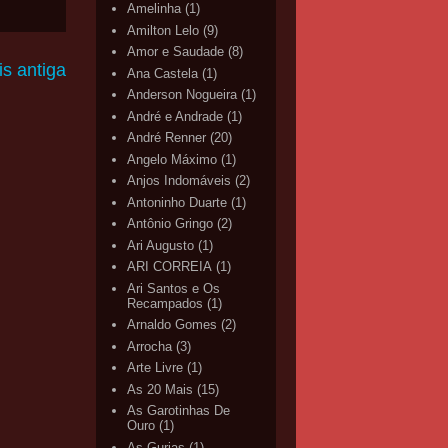
Amelinha
(1)
Amilton Lelo
(9)
Amor e Saudade
(8)
s antiga
Ana Castela
(1)
Anderson Nogueira
(1)
André e Andrade
(1)
André Renner
(20)
Angelo Máximo
(1)
Anjos Indomáveis
(2)
Antoninho Duarte
(1)
Antônio Gringo
(2)
Ari Augusto
(1)
ARI CORREIA
(1)
Ari Santos e Os
Recampados
(1)
Arnaldo Gomes
(2)
Arrocha
(3)
Arte Livre
(1)
As 20 Mais
(15)
As Garotinhas De
Ouro
(1)
As Gurias
(1)