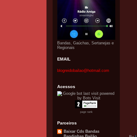
Bandas, Gaúchas, Sertanejas e
Regionais
EMAIL
blogreidobailao@hotmail.com
Acessos
page rank
Parceiros
Baixar Cds Bandas
Bandinhas Bailão
By