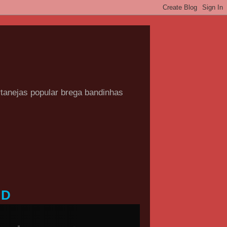
rtanejas popular brega bandinhas
HD