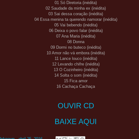
01 Só Diretoria (inédita)
02 Saudade da minha ex (inédita)
03 Sai dessa coração (inédita)
04 Essa menina ta querendo namorar (inédita)
05 Vai bebendo (inédita)
06 Deixa o povo falar (inédita)
07 Ana Maria (inédita)
08 Donna
09 Dormi no buteco (inédita)
10 Amor não vá embora (inédita)
11 Lance louco (inédita)
12 Levando chifre (inédita)
13 O Cozinheiro (inédita)
14 Solta o som (inédita)
15 Fica amor
16 Cachaça Cachaça
OUVIR CD
BAIXE AQUI
Unknown
-
abril 25, 2016