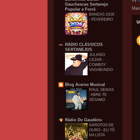
Gauchescas Sertanejo
Mar
Popular e Forró
BANDAS 2026
- FEVEREIRO
U
RÁDIO CLÁSSICOS
SERTANEJOS
JULIANO
CEZAR -
COWBOY
VAGABUNDO
Blog Acervo Musical
RAUL SEIXAS
: ABRE-TE
SÉSAMO
Rádio Do Gaudério
GAROTOS DE
OURO - EU TÔ
NA LISTA