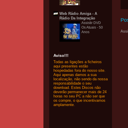
Web Rádio Amiga - A
Rádio Da Integração
Po
Assistir DVD
Os Atuais - 50
Assi
Anos
Aviso!!!
Todas as ligações a ficheiros
aqui presentes estão
hospedadas fora do nosso site.
Aqui apenas damos a sua
localização, não sendo da nossa
responsabilidade o seu
download. Estes Discos não
deverão permanecer mais de 24
horas no seu PC a não ser que
os compre, o que incentivamos
amplamente.