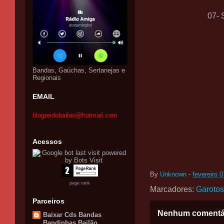
07- 
Bandas, Gaúchas, Sertanejas e
Regionais
EMAIL
blogreidobailao@hotmail.com
Acessos
By
Unknown
-
fevereiro 
page rank
Marcadores:
Garotos
Parceiros
Nenhum comentá
Baixar Cds Bandas
Bandinhas Bailão