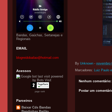
Bandas, Gaúchas, Sertanejas e
Regionais
EMAIL
blogreidobailao@hotmail.com
By
Unknown
-
novembro 
Marcadores:
Luiz Paulo 
Acessos
Nenhum comentário:
Postar um comentári
page rank
Parceiros
Baixar Cds Bandas
Bandinhas Bailão