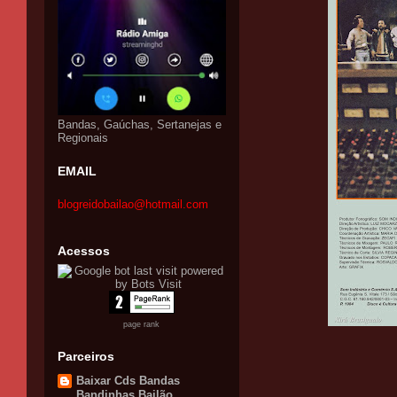
Bandas, Gaúchas, Sertanejas e
Regionais
EMAIL
blogreidobailao@hotmail.com
Acessos
page rank
Parceiros
Baixar Cds Bandas
Bandinhas Bailão