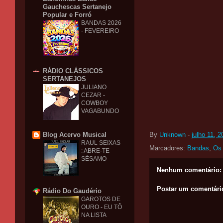
Gauchescas Sertanejo
Popular e Forró
BANDAS 2026
- FEVEREIRO
RÁDIO CLÁSSICOS
SERTANEJOS
JULIANO
CEZAR -
COWBOY
VAGABUNDO
By
Unknown
-
julho 11, 2
Blog Acervo Musical
RAUL SEIXAS
Marcadores:
Bandas
,
Os 
: ABRE-TE
SÉSAMO
Nenhum comentário:
Postar um comentári
Rádio Do Gaudério
GAROTOS DE
OURO - EU TÔ
NA LISTA