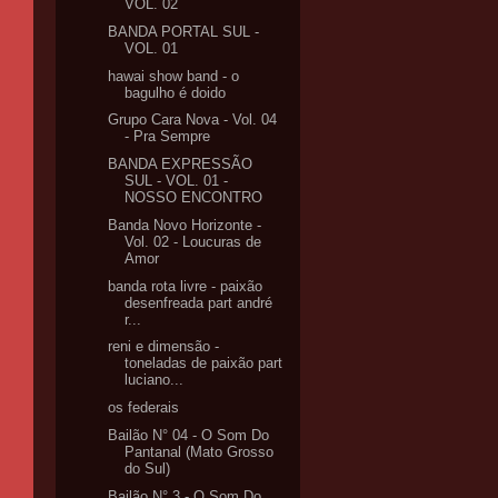
VOL. 02
BANDA PORTAL SUL -
VOL. 01
hawai show band - o
bagulho é doido
Grupo Cara Nova - Vol. 04
- Pra Sempre
BANDA EXPRESSÃO
SUL - VOL. 01 -
NOSSO ENCONTRO
Banda Novo Horizonte -
Vol. 02 - Loucuras de
Amor
banda rota livre - paixão
desenfreada part andré
r...
reni e dimensão -
toneladas de paixão part
luciano...
os federais
Bailão N° 04 - O Som Do
Pantanal (Mato Grosso
do Sul)
Bailão N° 3 - O Som Do