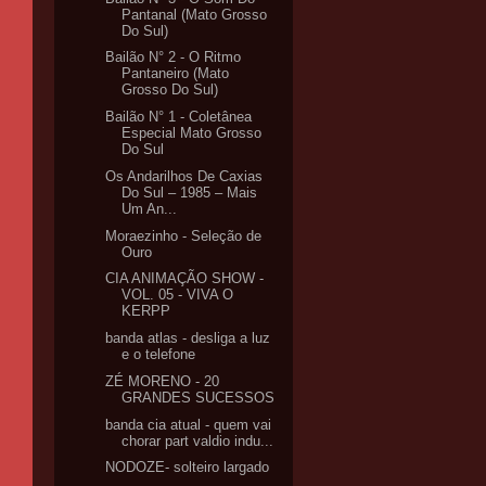
Pantanal (Mato Grosso
Do Sul)
Bailão N° 2 - O Ritmo
Pantaneiro (Mato
Grosso Do Sul)
Bailão N° 1 - Coletânea
Especial Mato Grosso
Do Sul
Os Andarilhos De Caxias
Do Sul – 1985 – Mais
Um An...
Moraezinho - Seleção de
Ouro
CIA ANIMAÇÃO SHOW -
VOL. 05 - VIVA O
KERPP
banda atlas - desliga a luz
e o telefone
ZÉ MORENO - 20
GRANDES SUCESSOS
banda cia atual - quem vai
chorar part valdio indu...
NODOZE- solteiro largado