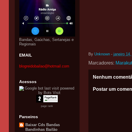
Bandas, Gaúchas, Sertanejas e
Regionais
By
Unknown
-
janeiro 14
EMAIL
Marcadores:
Marakut
blogreidobailao@hotmail.com
Nenhum comentá
Acessos
Postar um comen
page rank
Parceiros
Baixar Cds Bandas
Bandinhas Bailão