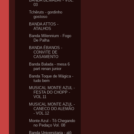
BANDA DEMADRI - VOL.
03
Tchêruts - gordinho
gostoso
BANDA ATTOS -
ATALHOS
Banda Milennium - Fogo
De Palha
BANDA ÉBANOS -
CONVITE DE
CASAMENTO
Banda Balada - mesa 6
part renan junior
Banda Toque de Mágica -
tudo bem
MUSICAL MONTE AZUL -
FESTA DO CHOPP -
VOL.11
MUSICAL MONTE AZUL -
CANECO DO ALEMÃO
- VOL.12
Monte Azul - Tô Chegando
no Pedaço Vol. 08
Banda Universitaria - alô