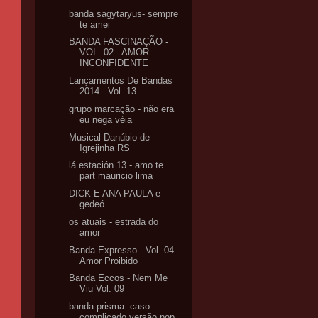
banda sagytaryus- sempre
te amei
BANDA FASCINAÇÃO -
VOL. 02 - AMOR
INCONFIDENTE
Lançamentos De Bandas
2014 - Vol. 13
grupo marcação - não era
eu nega véia
Musical Danúbio de
Igrejinha RS
lá estación 13 - amo te
part mauricio lima
DICK E ANA PAULA e
gedeó
os atuais - estrada do
amor
Banda Expresso - Vol. 04 -
Amor Proibido
Banda Eccos - Nem Me
Viu Vol. 09
banda prisma- caso
complicado versão pop