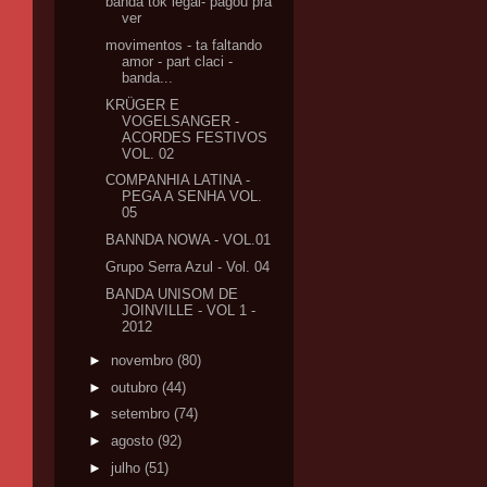
banda tok legal- pagou pra
ver
movimentos - ta faltando
amor - part claci -
banda...
KRÜGER E
VOGELSANGER -
ACORDES FESTIVOS
VOL. 02
COMPANHIA LATINA -
PEGA A SENHA VOL.
05
BANNDA NOWA - VOL.01
Grupo Serra Azul - Vol. 04
BANDA UNISOM DE
JOINVILLE - VOL 1 -
2012
►
novembro
(80)
►
outubro
(44)
►
setembro
(74)
►
agosto
(92)
►
julho
(51)