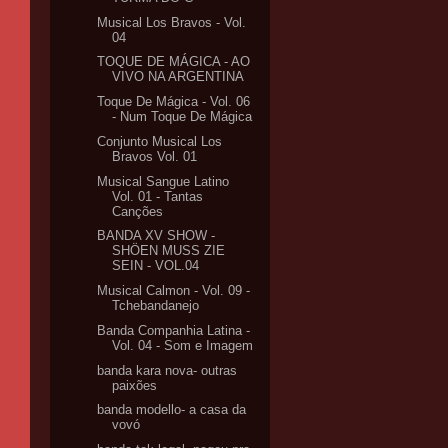
Musical Los Bravos - Vol.
04
TOQUE DE MÁGICA - AO
VIVO NA ARGENTINA
Toque De Mágica - Vol. 06
- Num Toque De Mágica
Conjunto Musical Los
Bravos Vol. 01
Musical Sangue Latino
Vol. 01 - Tantas
Canções
BANDA XV SHOW -
SHÖEN MUSS ZIE
SEIN - VOL.04
Musical Calmon - Vol. 09 -
Tchebandanejo
Banda Companhia Latina -
Vol. 04 - Som e Imagem
banda kara nova- outras
paixões
banda modello- a casa da
vovó