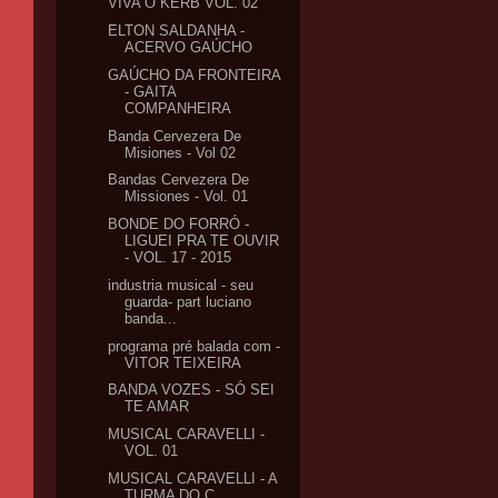
VIVA O KERB VOL. 02
ELTON SALDANHA -
ACERVO GAÚCHO
GAÚCHO DA FRONTEIRA
- GAITA
COMPANHEIRA
Banda Cervezera De
Misiones - Vol 02
Bandas Cervezera De
Missiones - Vol. 01
BONDE DO FORRÓ -
LIGUEI PRA TE OUVIR
- VOL. 17 - 2015
industria musical - seu
guarda- part luciano
banda...
programa pré balada com -
VITOR TEIXEIRA
BANDA VOZES - SÓ SEI
TE AMAR
MUSICAL CARAVELLI -
VOL. 01
MUSICAL CARAVELLI - A
TURMA DO C