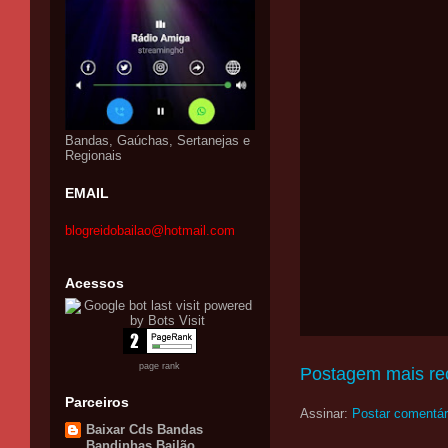
Bandas, Gaúchas, Sertanejas e
Regionais
EMAIL
blogreidobailao@hotmail.com
Acessos
page rank
Postagem mais re
Parceiros
Assinar:
Postar comentár
Baixar Cds Bandas
Bandinhas Bailão