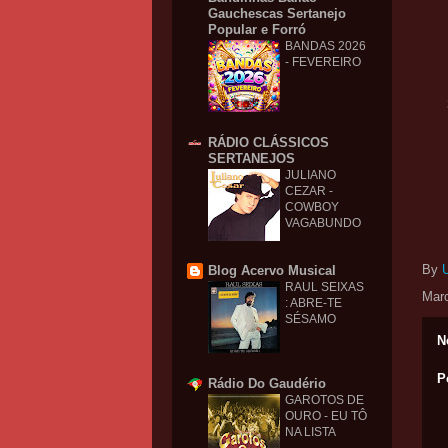
Gauchescas Sertanejo
Popular e Forró
BANDAS 2026
- FEVEREIRO
RÁDIO CLÁSSICOS
SERTANEJOS
JULIANO
CEZAR -
COWBOY
VAGABUNDO
By
Blog Acervo Musical
RAUL SEIXAS
Mar
: ABRE-TE
SÉSAMO
N
P
Rádio Do Gaudério
GAROTOS DE
OURO - EU TÔ
NA LISTA