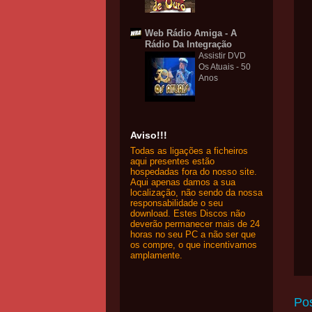
Web Rádio Amiga - A
Rádio Da Integração
Assistir DVD
Os Atuais - 50
Anos
Aviso!!!
Todas as ligações a ficheiros
aqui presentes estão
hospedadas fora do nosso site.
Aqui apenas damos a sua
localização, não sendo da nossa
responsabilidade o seu
download. Estes Discos não
deverão permanecer mais de 24
horas no seu PC a não ser que
os compre, o que incentivamos
amplamente.
Po