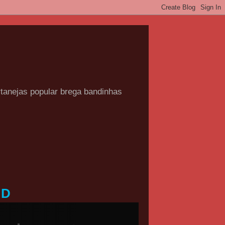
rtanejas popular brega bandinhas
HD