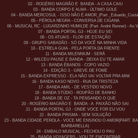
02 - ROGÉRIO MAGRÃO E BANDA - A CASA CAIU
03 - BANDA CORPO E ALMA - ÚLTIMO GOLE
04 - BANDA MERCOSUL - ISSO NÃO É AMOR_(Part._Eduardo_Costa
05 - PÉROLA NEGRA - CONVERSA DE CIGANA
06 - MUSICAL RC - LUGARZINHO HUMILDE (Part. André Renner) - Ao V
07 - BANDA PORTAL G3 - HOJE EU SEI
08 - OS ATUAIS - FLOR DE ESTAÇÃO
09 - GRUPO SABADÃO - SÓ DA VOCÊ NA MINHA VIDA
10 - ESTRELA GUIA - PELA PORTA DA FRENTE
11 - BANDA MILENNIUM - SERÁ
12 - WILCEU PAUSE E BANDA - DEIXA EU TE AMAR
13 - BANDA ÉBANOS - COPO VAZIO
14 - EDIÇÃO 3 - GREVE DE FOME
15 - BANDA EXPRESSO - ELA NÃO VAI VOLTAR PRA MIM
16 - BANDA KASO NOVO - RUA DA TRISTEZA
17 - BANDA AMIL - DE VESTIDO NOVO
18 - BANDA STÚDIO - ROUPÃO DE BANHO
19 - BANDA DE OZ - TA PENSANDO O QUE
20 - ROGÉRIO MAGRÃO E BANDA - A PAIXÃO NÃO SAI
21 - BANDA PORTAL G3 - ONDE VOCE FOR EU VOU
22 - BANDA PRISMA - SEM SOLUÇÃO
23 - BANDA CIDADE PEROLA - VOCE ME ENSINOU O AMOR(PART. B
BARBARELLA)
24 - EMBALO MUSICAL - FECHOU O PAU
25 - BANDA VOYAGERS - VOU TE ENCONTRAR