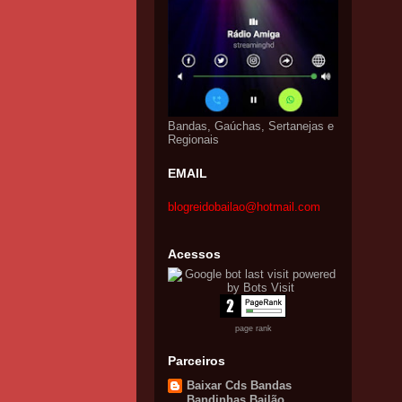
Bandas, Gaúchas, Sertanejas e
Regionais
EMAIL
blogreidobailao@hotmail.com
Acessos
page rank
Parceiros
Baixar Cds Bandas
Bandinhas Bailão