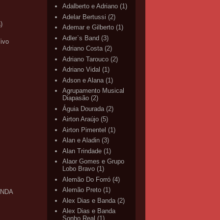
Adalberto e Adriano
(1)
Adelar Bertussi
(2)
)
Ademar e Gilberto
(1)
Adler`s Band
(3)
ivo
Adriano Costa
(2)
Adriano Tarouco
(2)
Adriano Vidal
(1)
Adson e Alana
(1)
Agrupamento Musical
Diapasão
(2)
Águia Dourada
(2)
Airton Araújo
(5)
Airton Pimentel
(1)
Alan e Aladin
(3)
Alan Trindade
(1)
Alaor Gomes e Grupo
Lobo Bravo
(1)
Alemão Do Forró
(4)
Alemão Preto
(1)
ANDA
Alex Dias e Banda
(2)
Alex Dias e Banda
Sonho Real
(1)