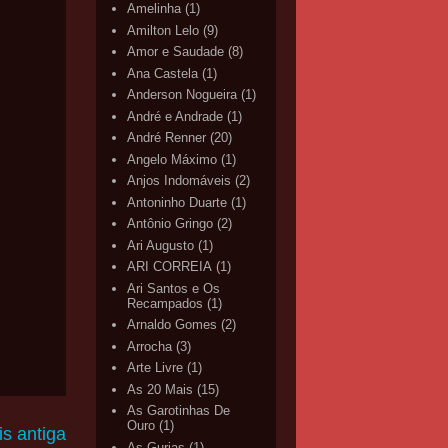
Amelinha
(1)
Amilton Lelo
(9)
Amor e Saudade
(8)
Ana Castela
(1)
Anderson Nogueira
(1)
André e Andrade
(1)
André Renner
(20)
Angelo Máximo
(1)
Anjos Indomáveis
(2)
Antoninho Duarte
(1)
Antônio Gringo
(2)
Ari Augusto
(1)
ARI CORREIA
(1)
Ari Santos e Os
Recampados
(1)
Arnaldo Gomes
(2)
Arrocha
(3)
Arte Livre
(1)
As 20 Mais
(15)
As Garotinhas De
Ouro
(1)
s antiga
As Gurias
(1)