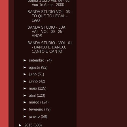
Banda Studio Vol. 04 - eu
Vou Te Amar - 2000
BANDA STUDIO VOL. 03 -
TO QUE TO LEGAL -
1998
BANDA STUDIO - LUA
VAI - VOL. 09 - 25
ANOS
BANDA STUDIO - VOL. 01
- DANÇO E DANÇO,
CANTO E CANTO
►
setembro
(74)
►
agosto
(92)
►
julho
(51)
►
junho
(42)
►
maio
(125)
►
abril
(123)
►
março
(124)
►
fevereiro
(79)
►
janeiro
(58)
►
2013
(608)