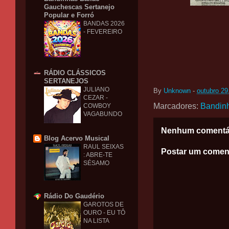
Gauchescas Sertanejo
Popular e Forró
BANDAS 2026
- FEVEREIRO
RÁDIO CLÁSSICOS
SERTANEJOS
JULIANO
By
Unknown
-
outubro 29
CEZAR -
Marcadores:
Bandin
COWBOY
VAGABUNDO
Nenhum comentá
Blog Acervo Musical
RAUL SEIXAS
Postar um comen
: ABRE-TE
SÉSAMO
Rádio Do Gaudério
GAROTOS DE
OURO - EU TÔ
NA LISTA