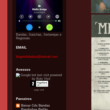
Bandas, Gaúchas, Sertanejas e
Regionais
EMAIL
blogreidobailao@hotmail.com
Acessos
page rank
Parceiros
Baixar Cds Bandas
Bandinhas Bailão