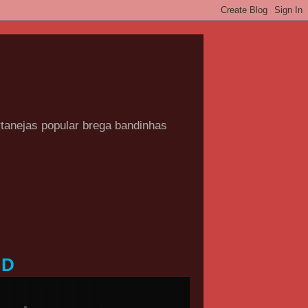
rtanejas popular brega bandinhas
HD