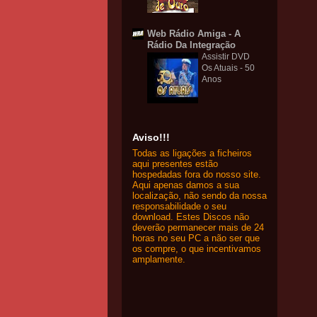
Web Rádio Amiga - A
Rádio Da Integração
Assistir DVD
Os Atuais - 50
Anos
Aviso!!!
Todas as ligações a ficheiros
aqui presentes estão
hospedadas fora do nosso site.
Aqui apenas damos a sua
localização, não sendo da nossa
responsabilidade o seu
download. Estes Discos não
deverão permanecer mais de 24
horas no seu PC a não ser que
os compre, o que incentivamos
amplamente.