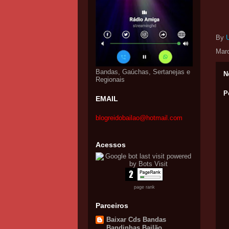
By
Mar
Bandas, Gaúchas, Sertanejas e
N
Regionais
P
EMAIL
blogreidobailao@hotmail.com
Acessos
page rank
Parceiros
Baixar Cds Bandas
Bandinhas Bailão