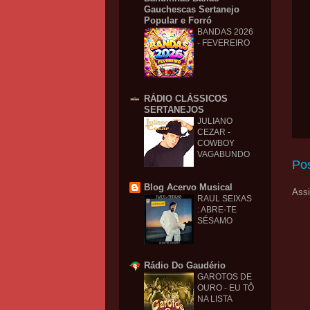
Gauchescas Sertanejo
Popular e Forró
BANDAS 2026
- FEVEREIRO
RÁDIO CLÁSSICOS
SERTANEJOS
JULIANO
CEZAR -
COWBOY
VAGABUNDO
Po
Blog Acervo Musical
Assi
RAUL SEIXAS
: ABRE-TE
SÉSAMO
Rádio Do Gaudério
GAROTOS DE
OURO - EU TÔ
NA LISTA