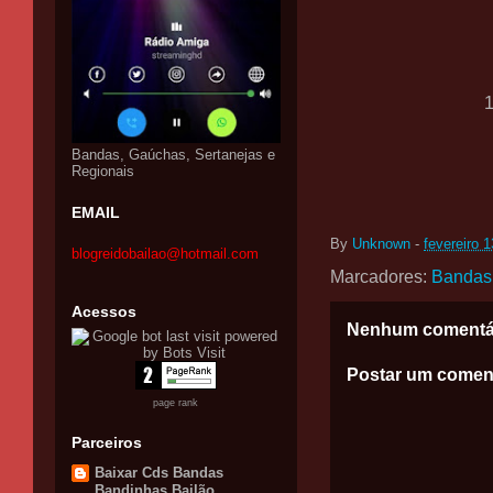
Bandas, Gaúchas, Sertanejas e
Regionais
EMAIL
By
Unknown
-
fevereiro 
blogreidobailao@hotmail.com
Marcadores:
Bandas
Acessos
Nenhum comentá
Postar um comen
page rank
Parceiros
Baixar Cds Bandas
Bandinhas Bailão