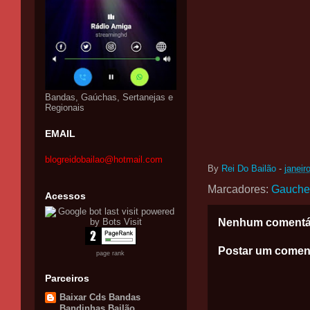
Bandas, Gaúchas, Sertanejas e
Regionais
EMAIL
blogreidobailao@hotmail.com
By
Rei Do Bailão
-
janeir
Marcadores:
Gauche
Acessos
Nenhum comentá
Postar um comen
page rank
Parceiros
Baixar Cds Bandas
Bandinhas Bailão