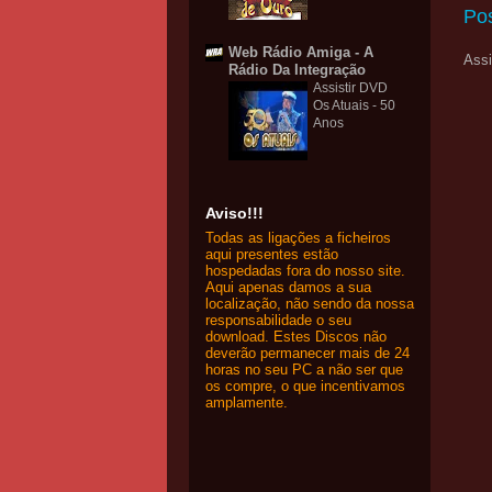
Po
Web Rádio Amiga - A
Assi
Rádio Da Integração
Assistir DVD
Os Atuais - 50
Anos
Aviso!!!
Todas as ligações a ficheiros
aqui presentes estão
hospedadas fora do nosso site.
Aqui apenas damos a sua
localização, não sendo da nossa
responsabilidade o seu
download. Estes Discos não
deverão permanecer mais de 24
horas no seu PC a não ser que
os compre, o que incentivamos
amplamente.