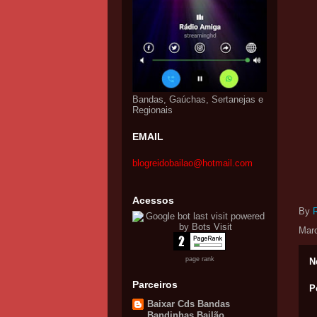
Bandas, Gaúchas, Sertanejas e
Regionais
EMAIL
blogreidobailao@hotmail.com
Acessos
By
Mar
page rank
N
Parceiros
P
Baixar Cds Bandas
Bandinhas Bailão