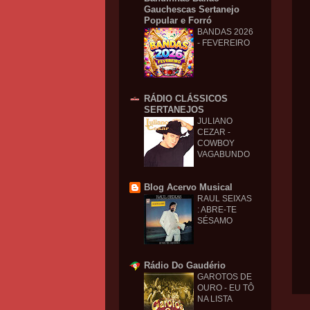
Gauchescas Sertanejo
Popular e Forró
BANDAS 2026
- FEVEREIRO
RÁDIO CLÁSSICOS
SERTANEJOS
JULIANO
CEZAR -
COWBOY
VAGABUNDO
Blog Acervo Musical
RAUL SEIXAS
: ABRE-TE
SÉSAMO
Rádio Do Gaudério
GAROTOS DE
OURO - EU TÔ
NA LISTA