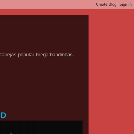
rtanejas popular brega bandinhas
HD