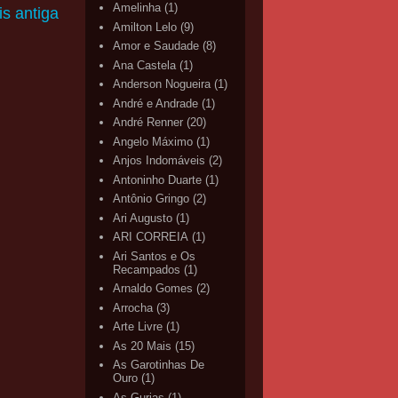
Amelinha
(1)
s antiga
Amilton Lelo
(9)
Amor e Saudade
(8)
Ana Castela
(1)
Anderson Nogueira
(1)
André e Andrade
(1)
André Renner
(20)
Angelo Máximo
(1)
Anjos Indomáveis
(2)
Antoninho Duarte
(1)
Antônio Gringo
(2)
Ari Augusto
(1)
ARI CORREIA
(1)
Ari Santos e Os
Recampados
(1)
Arnaldo Gomes
(2)
Arrocha
(3)
Arte Livre
(1)
As 20 Mais
(15)
As Garotinhas De
Ouro
(1)
As Gurias
(1)