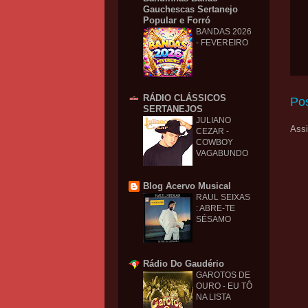
Gauchescas Sertanejo
Popular e Forró
BANDAS 2026
- FEVEREIRO
RÁDIO CLÁSSICOS
Po
SERTANEJOS
JULIANO
Assi
CEZAR -
COWBOY
VAGABUNDO
Blog Acervo Musical
RAUL SEIXAS
: ABRE-TE
SÉSAMO
Rádio Do Gaudério
GAROTOS DE
OURO - EU TÔ
NA LISTA