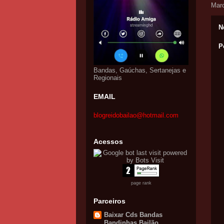
Mar
N
P
Bandas, Gaúchas, Sertanejas e
Regionais
EMAIL
blogreidobailao@hotmail.com
Acessos
page rank
Parceiros
Baixar Cds Bandas
Bandinhas Bailão