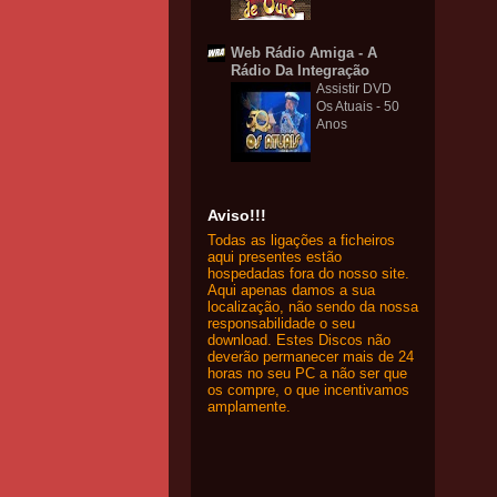
Web Rádio Amiga - A
Rádio Da Integração
Assistir DVD
Os Atuais - 50
Anos
Aviso!!!
Todas as ligações a ficheiros
aqui presentes estão
hospedadas fora do nosso site.
Aqui apenas damos a sua
localização, não sendo da nossa
responsabilidade o seu
download. Estes Discos não
deverão permanecer mais de 24
horas no seu PC a não ser que
os compre, o que incentivamos
amplamente.