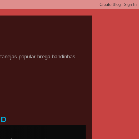
rtanejas popular brega bandinhas
HD