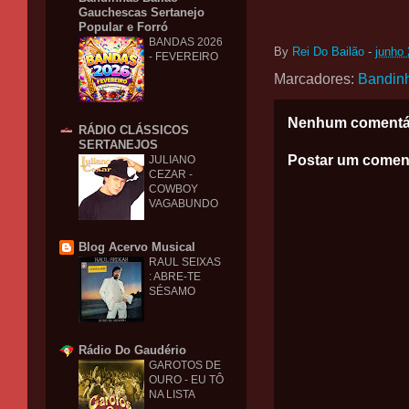
Gauchescas Sertanejo
Popular e Forró
BANDAS 2026
By
Rei Do Bailão
-
junho 
- FEVEREIRO
Marcadores:
Bandin
Nenhum comentá
RÁDIO CLÁSSICOS
SERTANEJOS
Postar um comen
JULIANO
CEZAR -
COWBOY
VAGABUNDO
Blog Acervo Musical
RAUL SEIXAS
: ABRE-TE
SÉSAMO
Rádio Do Gaudério
GAROTOS DE
OURO - EU TÔ
NA LISTA