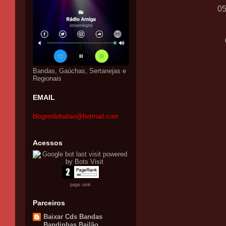
0
Bandas, Gaúchas, Sertanejas e
Regionais
EMAIL
blogreidobailao@hotmail.com
Acessos
page rank
Parceiros
Baixar Cds Bandas
Bandinhas Bailão