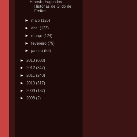
Ernesto Fagundes -
Histórias de Gildo de
Freitas
►
maio
(125)
►
abril
(123)
►
março
(124)
►
fevereiro
(79)
►
janeiro
(58)
►
2013
(608)
►
2012
(347)
►
2011
(240)
►
2010
(317)
►
2009
(137)
►
2008
(2)