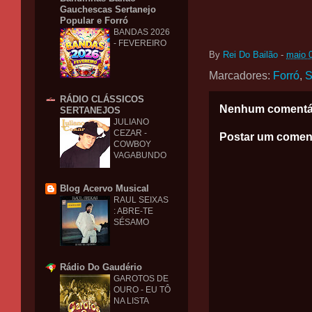
Gauchescas Sertanejo
Popular e Forró
BANDAS 2026
- FEVEREIRO
By
Rei Do Bailão
-
maio 
Marcadores:
Forró
,
S
RÁDIO CLÁSSICOS
Nenhum comentá
SERTANEJOS
JULIANO
CEZAR -
Postar um comen
COWBOY
VAGABUNDO
Blog Acervo Musical
RAUL SEIXAS
: ABRE-TE
SÉSAMO
Rádio Do Gaudério
GAROTOS DE
OURO - EU TÔ
NA LISTA