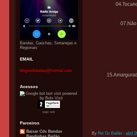
04.Tocan
07.Não 
Bandas, Gaúchas, Sertanejas e
Regionais
EMAIL
blogreidobailao@hotmail.com
15.Amargurad
Acessos
page rank
Parceiros
Baixar Cds Bandas
By
Rei Do Bailão
-
abril 
Bandinhas Bailão