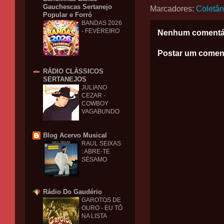
Gauchescas Sertanejo
Marcadores:
Coletâ
Popular e Forró
BANDAS 2026
- FEVEREIRO
Nenhum comentá
Postar um comen
RÁDIO CLÁSSICOS
SERTANEJOS
JULIANO
CEZAR -
COWBOY
VAGABUNDO
Blog Acervo Musical
RAUL SEIXAS
: ABRE-TE
SÉSAMO
Rádio Do Gaudério
GAROTOS DE
OURO - EU TÔ
NA LISTA