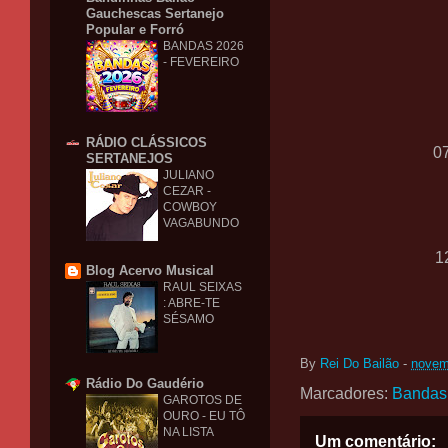
Gauchescas Sertanejo
Popular e Forró
BANDAS 2026
- FEVEREIRO
RÁDIO CLÁSSICOS
0
SERTANEJOS
JULIANO
CEZAR -
COWBOY
VAGABUNDO
1
Blog Acervo Musical
RAUL SEIXAS
: ABRE-TE
SÉSAMO
By
Rei Do Bailão
-
novem
Rádio Do Gaudério
Marcadores:
Bandas
GAROTOS DE
OURO - EU TÔ
NA LISTA
Um comentário: