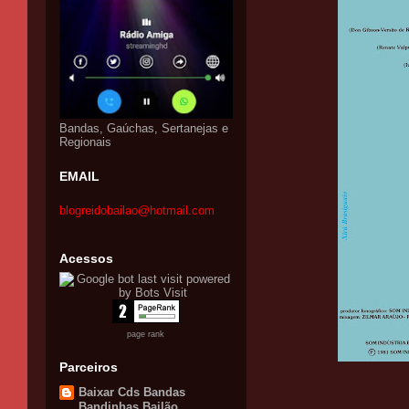
Bandas, Gaúchas, Sertanejas e
Regionais
EMAIL
blogreidobailao@hotmail.com
Acessos
page rank
Parceiros
Baixar Cds Bandas
Bandinhas Bailão