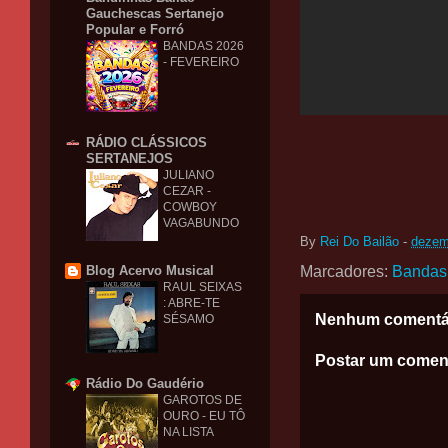
Gauchescas Sertanejo
Popular e Forró
BANDAS 2026
- FEVEREIRO
RÁDIO CLÁSSICOS
SERTANEJOS
JULIANO
CEZAR -
COWBOY
VAGABUNDO
By
Rei Do Bailão
-
dezem
Marcadores:
Bandas
Blog Acervo Musical
RAUL SEIXAS
: ABRE-TE
Nenhum comentá
SÉSAMO
Postar um comen
Rádio Do Gaudério
GAROTOS DE
OURO - EU TÔ
NA LISTA