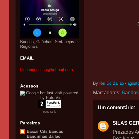
Bandas, Gaúchas, Sertanejas e
Regionais
EMAIL
blogreidobailao@hotmail.com
By
Rei Do Bailão
-
agost
Acessos
Marcadores:
Bandas
Um comentário:
page rank
Parceiros
SILAS GE
Baixar Cds Bandas
Prezados A
Bandinhas Bailão
Boa Noite,