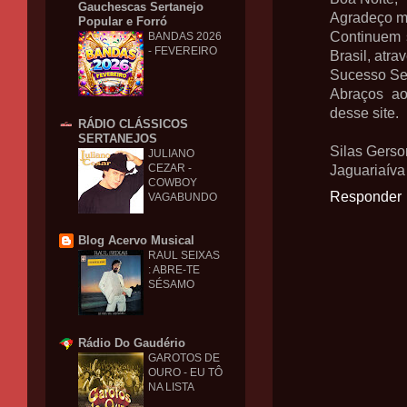
Gauchescas Sertanejo
Agradeço mu
Popular e Forró
Continuem 
BANDAS 2026
- FEVEREIRO
Brasil, atr
Sucesso Se
Abraços ao
desse site.
RÁDIO CLÁSSICOS
SERTANEJOS
Silas Gerso
JULIANO
CEZAR -
Jaguariaíva 
COWBOY
Responder
VAGABUNDO
Blog Acervo Musical
RAUL SEIXAS
: ABRE-TE
SÉSAMO
Rádio Do Gaudério
GAROTOS DE
OURO - EU TÔ
NA LISTA