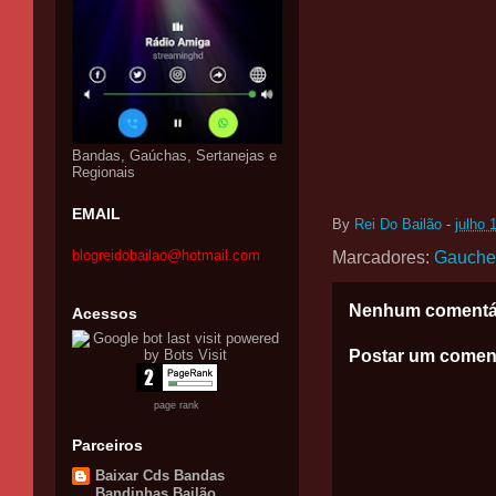
Bandas, Gaúchas, Sertanejas e
Regionais
EMAIL
By
Rei Do Bailão
-
julho 
blogreidobailao@hotmail.com
Marcadores:
Gauche
Nenhum comentá
Acessos
Postar um comen
page rank
Parceiros
Baixar Cds Bandas
Bandinhas Bailão