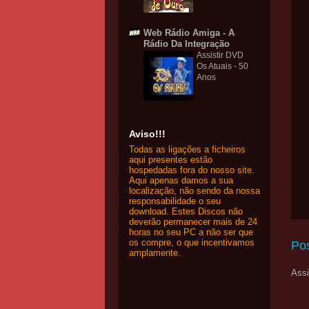
Web Rádio Amiga - A
Rádio Da Integração
Assistir DVD
Os Atuais - 50
Anos
Aviso!!!
Todas as ligações a ficheiros
aqui presentes estão
hospedadas fora do nosso site.
Aqui apenas damos a sua
localização, não sendo da nossa
responsabilidade o seu
download. Estes Discos não
deverão permanecer mais de 24
horas no seu PC a não ser que
os compre, o que incentivamos
Po
amplamente.
Assi