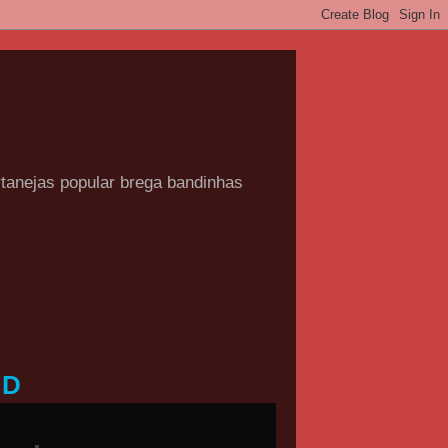
rtanejas popular brega bandinhas
HD