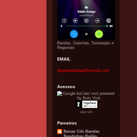
Bandas, Gaúchas, Sertanejas e
Regionais
EMAIL
blogreidobailao@hotmail.com
Acessos
page rank
Parceiros
Baixar Cds Bandas
Bandinhas Bailão