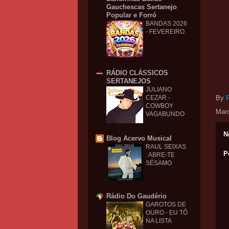
Gauchescas Sertanejo
Popular e Forró
BANDAS 2026
- FEVEREIRO
RÁDIO CLÁSSICOS
SERTANEJOS
JULIANO
CEZAR -
By
COWBOY
Mar
VAGABUNDO
N
Blog Acervo Musical
RAUL SEIXAS
P
: ABRE-TE
SÉSAMO
Rádio Do Gaudério
GAROTOS DE
OURO - EU TÔ
NA LISTA