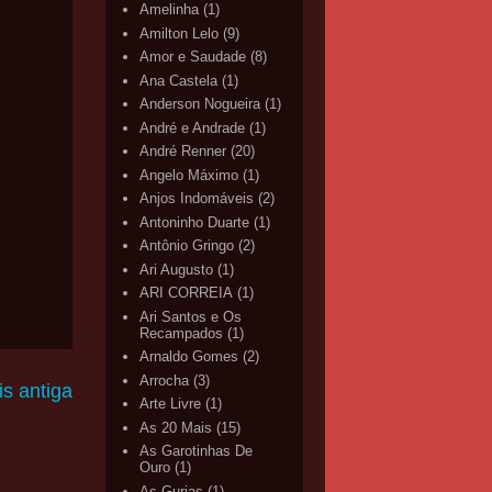
Amelinha
(1)
Amilton Lelo
(9)
Amor e Saudade
(8)
Ana Castela
(1)
Anderson Nogueira
(1)
André e Andrade
(1)
André Renner
(20)
Angelo Máximo
(1)
Anjos Indomáveis
(2)
Antoninho Duarte
(1)
Antônio Gringo
(2)
Ari Augusto
(1)
ARI CORREIA
(1)
Ari Santos e Os
Recampados
(1)
Arnaldo Gomes
(2)
Arrocha
(3)
s antiga
Arte Livre
(1)
As 20 Mais
(15)
As Garotinhas De
Ouro
(1)
As Gurias
(1)