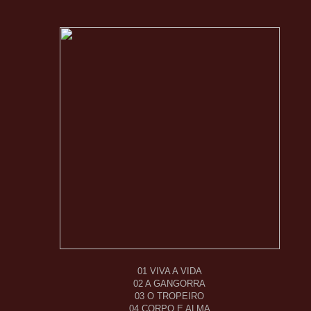
01 VIVA A VIDA
02 A GANGORRA
03 O TROPEIRO
04 CORPO E ALMA