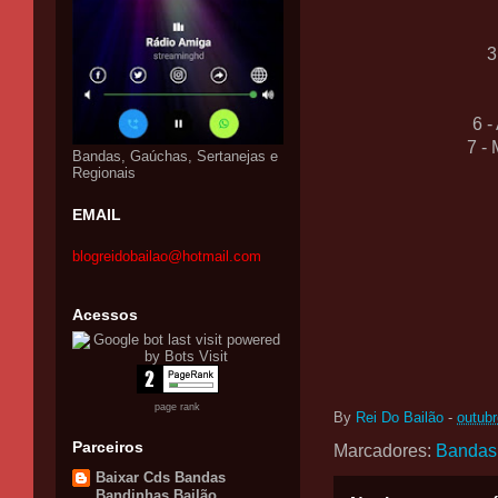
3
6 
7 -
Bandas, Gaúchas, Sertanejas e
Regionais
EMAIL
blogreidobailao@hotmail.com
Acessos
page rank
By
Rei Do Bailão
-
outubr
Parceiros
Marcadores:
Bandas
Baixar Cds Bandas
Bandinhas Bailão