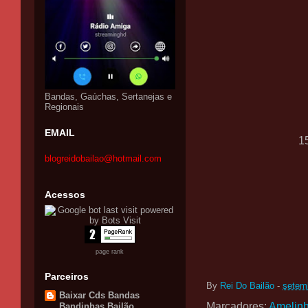
Bandas, Gaúchas, Sertanejas e
Regionais
EMAIL
15
blogreidobailao@hotmail.com
Acessos
page rank
Parceiros
By
Rei Do Bailão
-
setem
Baixar Cds Bandas
Marcadores:
Amelin
Bandinhas Bailão