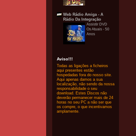
Web Rádio Amiga - A
Rádio Da Integração
Assistir DVD
Os Atuais - 50
Anos
Aviso!!!
Todas as ligações a ficheiros
aqui presentes estão
hospedadas fora do nosso site.
Aqui apenas damos a sua
localização, não sendo da nossa
responsabilidade o seu
download. Estes Discos não
deverão permanecer mais de 24
horas no seu PC a não ser que
os compre, o que incentivamos
amplamente.