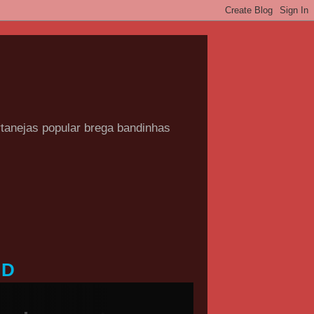
rtanejas popular brega bandinhas
HD