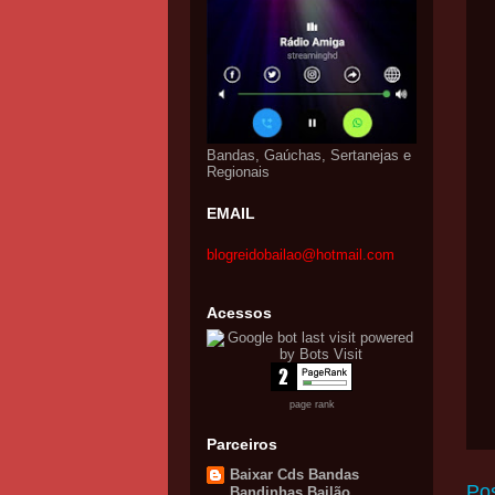
Bandas, Gaúchas, Sertanejas e
Regionais
EMAIL
blogreidobailao@hotmail.com
Acessos
page rank
Parceiros
Baixar Cds Bandas
Po
Bandinhas Bailão