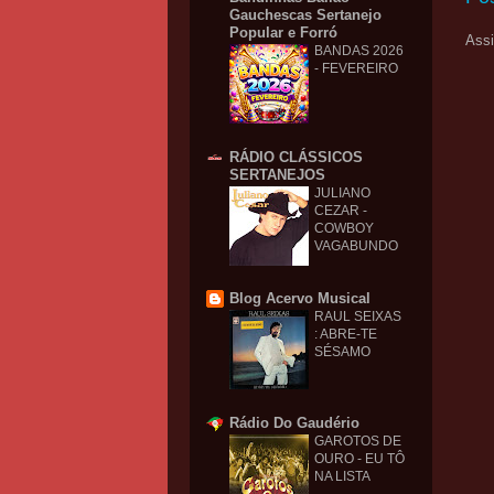
Gauchescas Sertanejo
Popular e Forró
Assi
BANDAS 2026
- FEVEREIRO
RÁDIO CLÁSSICOS
SERTANEJOS
JULIANO
CEZAR -
COWBOY
VAGABUNDO
Blog Acervo Musical
RAUL SEIXAS
: ABRE-TE
SÉSAMO
Rádio Do Gaudério
GAROTOS DE
OURO - EU TÔ
NA LISTA