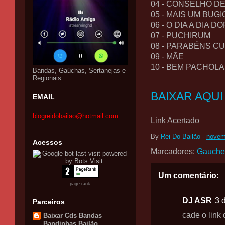
04 - CONSELHO DE
05 - MAIS UM BUGI
06 - O DIA A DIA D
07 - PUCHIRUM
08 - PARABÉNS C
09 - MÃE
10 - BEM PACHOLA
Bandas, Gaúchas, Sertanejas e
Regionais
BAIXAR AQUI
EMAIL
blogreidobailao@hotmail.com
Link Acertado
By
Rei Do Bailão
-
novem
Acessos
Marcadores:
Gauche
Um comentário:
page rank
DJ ASR
3 
Parceiros
cade o link 
Baixar Cds Bandas
Bandinhas Bailão