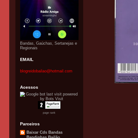
Bandas, Gaúchas, Sertanejas e
Regionais
EMAIL
blogreidobailao@hotmail.com
Acessos
page rank
Parceiros
Baixar Cds Bandas
Bandinhas Bailão