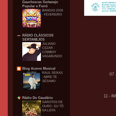
Gauchescas Sertanejo
Popular e Forró
BANDAS 2026
- FEVEREIRO
RÁDIO CLÁSSICOS
SERTANEJOS
JULIANO
CEZAR -
COWBOY
VAGABUNDO
Blog Acervo Musical
RAUL SEIXAS
07
: ABRE-TE
SÉSAMO
11 - 
Rádio Do Gaudério
GAROTOS DE
OURO - EU TÔ
NA LISTA