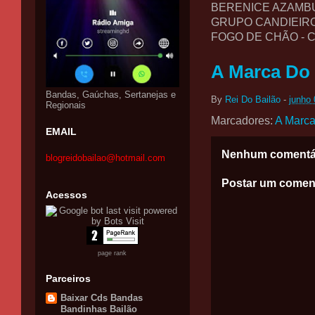
BERENICE AZAMBU
GRUPO CANDIEIR
FOGO DE CHÃO - 
A Marca Do S
Bandas, Gaúchas, Sertanejas e
By
Rei Do Bailão
-
junho 
Regionais
Marcadores:
A Marca
EMAIL
Nenhum comentá
blogreidobailao@hotmail.com
Postar um comen
Acessos
page rank
Parceiros
Baixar Cds Bandas
Bandinhas Bailão