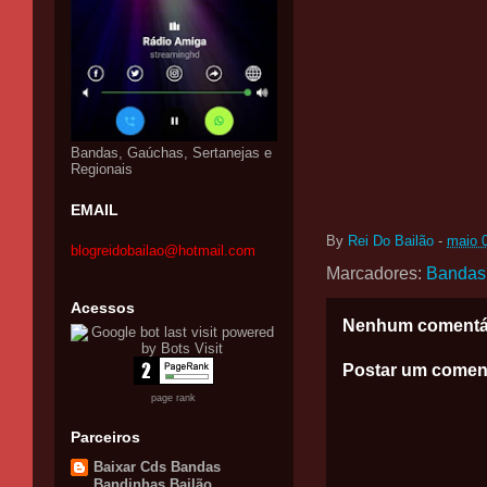
Bandas, Gaúchas, Sertanejas e
Regionais
EMAIL
By
Rei Do Bailão
-
maio 
blogreidobailao@hotmail.com
Marcadores:
Bandas
Acessos
Nenhum comentá
Postar um comen
page rank
Parceiros
Baixar Cds Bandas
Bandinhas Bailão