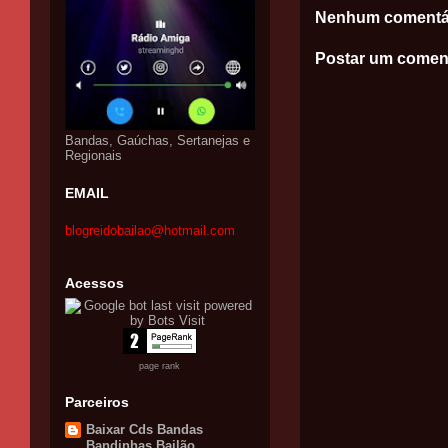
Nenhum comentá
Postar um comen
Bandas, Gaúchas, Sertanejas e
Regionais
EMAIL
blogreidobailao@hotmail.com
Acessos
page rank
Parceiros
Baixar Cds Bandas
Bandinhas Bailão