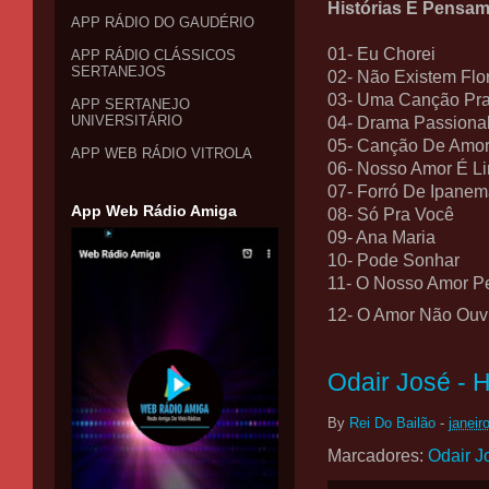
Histórias E Pensam
APP RÁDIO DO GAUDÉRIO
01- Eu Chorei
APP RÁDIO CLÁSSICOS
SERTANEJOS
02- Não Existem Flo
03- Uma Canção Pr
APP SERTANEJO
UNIVERSITÁRIO
04- Drama Passiona
05- Canção De Amo
APP WEB RÁDIO VITROLA
06- Nosso Amor É L
07- Forró De Ipane
App Web Rádio Amiga
08- Só Pra Você
09- Ana Maria
10- Pode Sonhar
11- O Nosso Amor P
12- O Amor Não Ouv
Odair José - 
By
Rei Do Bailão
-
janeir
Marcadores:
Odair J