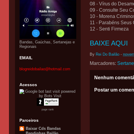
08 - Vírus do Desam
09 - Consulte Seu C
10 - Morena Crimino
11 - Parabéns Seus
12 - Senti Firmeza
BAIXE AQUI
Bandas, Gaúchas, Sertanejas e
Regionais
By
Rei Do Bailão
-
novem
EMAIL
Marcadores:
Sertane
blogreidobailao@hotmail.com
Nenhum comentá
Acessos
Postar um comen
page rank
Parceiros
Baixar Cds Bandas
Bandinhas Bailão