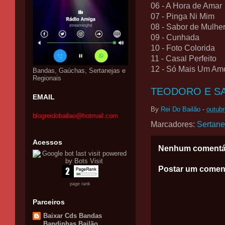
06 - A Hora de Amar
07 - Pinga Ni Mim
08 - Sabor de Mulhe
09 - Cunhada
10 - Foto Colorida
11 - Casal Perfeito
12 - Só Mais Um Am
Bandas, Gaúchas, Sertanejas e
Regionais
TEODORO E SA
EMAIL
By
Rei Do Bailão
-
outubr
blogreidobailao@hotmail.com
Marcadores:
Sertane
Acessos
Nenhum comentá
Postar um comen
page rank
Parceiros
Baixar Cds Bandas
Bandinhas Bailão