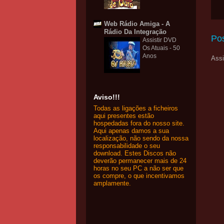
Web Rádio Amiga - A
Rádio Da Integração
Po
Assistir DVD
Os Atuais - 50
Anos
Assi
Aviso!!!
Todas as ligações a ficheiros
aqui presentes estão
hospedadas fora do nosso site.
Aqui apenas damos a sua
localização, não sendo da nossa
responsabilidade o seu
download. Estes Discos não
deverão permanecer mais de 24
horas no seu PC a não ser que
os compre, o que incentivamos
amplamente.