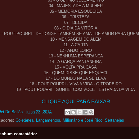
03 - O ÚLTIMO JULGAMENTO
04 - MAJESTADE A MULHER
05 - MEMÓRIA ESQUECIDA
06 - TRISTEZA
07 - DECIDA
08 - O DIA DA VITÓRIA
9 - POUT POURRI - DE LONGE TAMBÉM SE AMA - DE AMOR PARA QUE
10 - MENSAGEM DO ALÉM
11 - A CARTA
12 - ANJO LOIRO
13 - NENHUMA ESPERANÇA
14 - A GARÇA PANTANEIRA
15 - VOLTA PRA CASA
16 - QUEM DISSE QUE ESQUECI
17 - DO MUNDO NADA SE LEVA
18 - POUT POURRI - VIVA A VIDA - O TROPEIRO
19 - POUT POURRI - SONHEI COM VOCÊ - ESTRADA DA VIDA
CLIQUE AQUI PARA BAIXAR
Rei Do Bailão
-
julho 23, 2014
cadores:
Coletânea
,
Lançamentos
,
Milionário e José Rico
,
Sertanejas
enhum comentário: