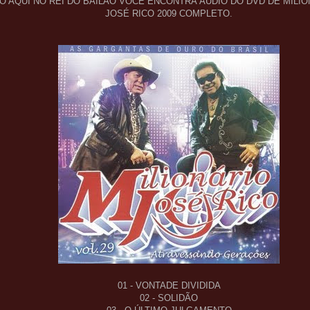
Ó AQUI NO REI DO BAILÃO VOCÊ ENCONTRA ÁUDIO DO DVD DE MILIO
JOSÉ RICO 2009 COMPLETO.
01 - VONTADE DIVIDIDA
02 - SOLIDÃO