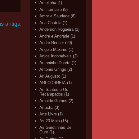
Amelinha
(1)
Amilton Lelo
(9)
Amor e Saudade
(8)
Ana Castela
(1)
s antiga
Anderson Nogueira
(1)
André e Andrade
(1)
André Renner
(20)
Angelo Máximo
(1)
Anjos Indomáveis
(2)
Antoninho Duarte
(1)
Antônio Gringo
(2)
Ari Augusto
(1)
ARI CORREIA
(1)
Ari Santos e Os
Recampados
(1)
Arnaldo Gomes
(2)
Arrocha
(3)
Arte Livre
(1)
As 20 Mais
(15)
As Garotinhas De
Ouro
(1)
As Gurias
(1)