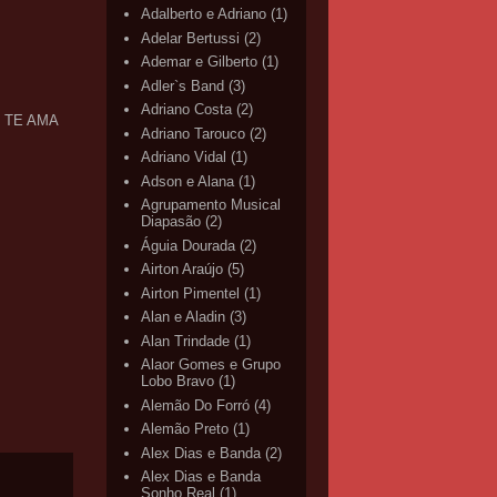
Adalberto e Adriano
(1)
Adelar Bertussi
(2)
Ademar e Gilberto
(1)
Adler`s Band
(3)
Adriano Costa
(2)
M TE AMA
Adriano Tarouco
(2)
Adriano Vidal
(1)
Adson e Alana
(1)
Agrupamento Musical
Diapasão
(2)
Águia Dourada
(2)
Airton Araújo
(5)
Airton Pimentel
(1)
Alan e Aladin
(3)
Alan Trindade
(1)
Alaor Gomes e Grupo
Lobo Bravo
(1)
Alemão Do Forró
(4)
Alemão Preto
(1)
Alex Dias e Banda
(2)
Alex Dias e Banda
Sonho Real
(1)