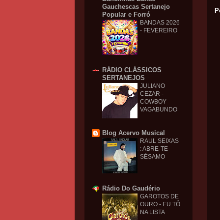
Gauchescas Sertanejo
P
Popular e Forró
BANDAS 2026
- FEVEREIRO
RÁDIO CLÁSSICOS
SERTANEJOS
JULIANO
CEZAR -
COWBOY
VAGABUNDO
Blog Acervo Musical
RAUL SEIXAS
: ABRE-TE
SÉSAMO
Rádio Do Gaudério
GAROTOS DE
OURO - EU TÔ
NA LISTA