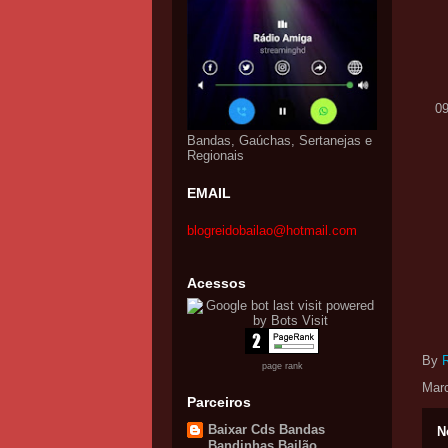
0
Bandas, Gaúchas, Sertanejas e
Regionais
EMAIL
blogreidobailao@hotmail.com
Acessos
By
page rank
Mar
Parceiros
Baixar Cds Bandas
N
Bandinhas Bailão