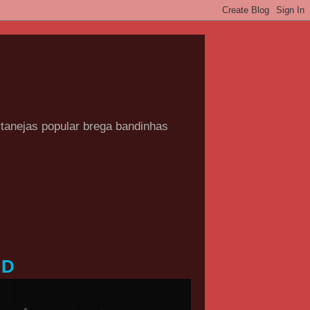
rtanejas popular brega bandinhas
HD