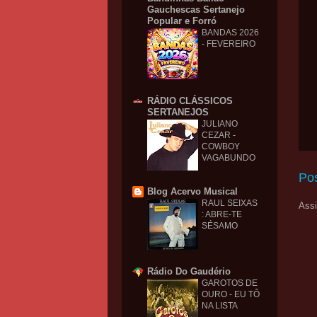
Gauchescas Sertanejo
Popular e Forró
BANDAS 2026
- FEVEREIRO
RÁDIO CLÁSSICOS
SERTANEJOS
JULIANO
CEZAR -
COWBOY
VAGABUNDO
Po
Blog Acervo Musical
RAUL SEIXAS
Assi
: ABRE-TE
SÉSAMO
Rádio Do Gaudério
GAROTOS DE
OURO - EU TÔ
NA LISTA