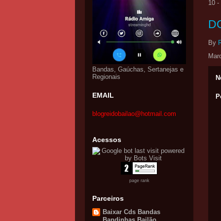
10 
D
By
Mar
Bandas, Gaúchas, Sertanejas e
Regionais
N
EMAIL
P
blogreidobailao@hotmail.com
Acessos
page rank
Parceiros
Baixar Cds Bandas
Bandinhas Bailão