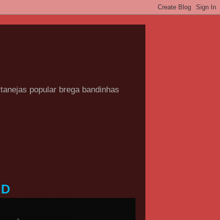
rtanejas popular brega bandinhas
HD