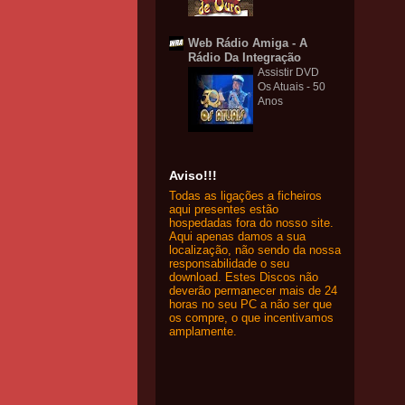
Web Rádio Amiga - A
Rádio Da Integração
Assistir DVD
Os Atuais - 50
Anos
Aviso!!!
Todas as ligações a ficheiros
aqui presentes estão
hospedadas fora do nosso site.
Aqui apenas damos a sua
localização, não sendo da nossa
responsabilidade o seu
download. Estes Discos não
deverão permanecer mais de 24
horas no seu PC a não ser que
os compre, o que incentivamos
amplamente.