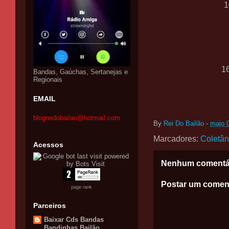
1
1
Bandas, Gaúchas, Sertanejas e
Regionais
EMAIL
blogreidobailao@hotmail.com
By
Rei Do Bailão
-
maio 
Marcadores:
Coletâ
Acessos
Nenhum comentá
Postar um comen
page rank
Parceiros
Baixar Cds Bandas
Bandinhas Bailão