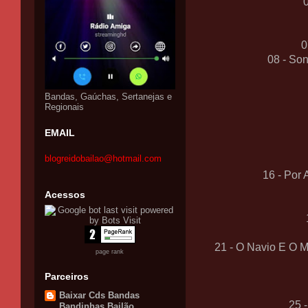
0
08 - So
Bandas, Gaúchas, Sertanejas e
Regionais
EMAIL
blogreidobailao@hotmail.com
16 - Por
Acessos
21 - O Navio E O
page rank
Parceiros
Baixar Cds Bandas
25 
Bandinhas Bailão