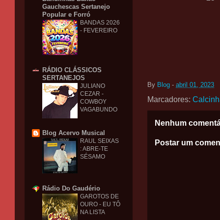
Gauchescas Sertanejo
Popular e Forró
BANDAS 2026
- FEVEREIRO
RÁDIO CLÁSSICOS
SERTANEJOS
By
Blog
-
abril 01, 2023
JULIANO
CEZAR -
Marcadores:
Calcinh
COWBOY
VAGABUNDO
Nenhum comentá
Blog Acervo Musical
RAUL SEIXAS
Postar um comen
: ABRE-TE
SÉSAMO
Rádio Do Gaudério
GAROTOS DE
OURO - EU TÔ
NA LISTA